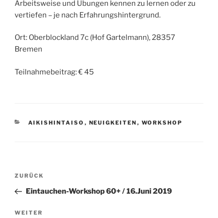
Arbeitsweise und Übungen kennen zu lernen oder zu
vertiefen – je nach Erfahrungshintergrund.
Ort: Oberblockland 7c (Hof Gartelmann), 28357
Bremen
Teilnahmebeitrag: € 45
KATEGORIEN
AIKISHINTAISO
,
NEUIGKEITEN
,
WORKSHOP
Beitragsnavigation
Vorheriger
ZURÜCK
Beitrag
Eintauchen-Workshop 60+ / 16.Juni 2019
Nächster
WEITER