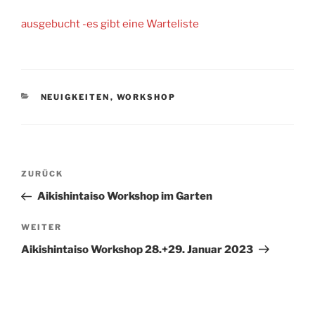
ausgebucht -es gibt eine Warteliste
KATEGORIEN
NEUIGKEITEN
,
WORKSHOP
Beitragsnavigation
Vorheriger
ZURÜCK
Beitrag
Aikishintaiso Workshop im Garten
Nächster
WEITER
Beitrag
Aikishintaiso Workshop 28.+29. Januar 2023