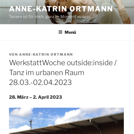
Zum
ANNE-KATRIN ORTMANN
Inhalt
Tanzen ist für mich, ganz im Moment zu sein.
springen
Menü
VERÖFFENTLICHT
VON
ANNE-KATRIN ORTMANN
AM
WerkstattWoche outside:inside /
Tanz im urbanen Raum
28.03.-02.04.2023
28. März – 2. April 2023