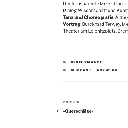
Der transparente Mensch und s
Dialog Wissenschaft und Kunst
Tanz und Choreografie
: Anne
Vortrag
: Burckhard Terwey, Me
Theater am Leibnitzplatz, Bre
KATEGORIEN
PERFORMANCE
SCHLAGWÖRTER
KOMPANIE TANZWERK
Beitragsnavigation
Vorheriger
ZURÜCK
Beitrag
»Querschläge«