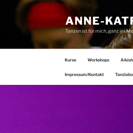
Zum
Inhalt
ANNE-KAT
springen
Tanzen ist für mich, ganz im M
Kurse
Workshops
Aikish
Impressum/Kontakt
Tanzlabo