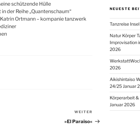
eine schützende Hülle
NEUESTE BE
 in der Reihe „Quantenschaum“
-Katrin Ortmann – kompanie tanzwerk
Tanzreise Inse
diziner
men
Natur Körper T
Improvisation i
2026
WerkstattWoch
2026
Aikishintaiso 
24/25 Januar 
Körperarbeit &
Januar 2026
WEITER
Nächster
Beitrag
»El Paraiso«