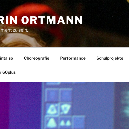
RIN ORTMANN
oment zu sein.
intaiso
Choreografie
Performance
Schulprojekte
r 60plus