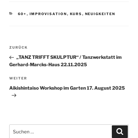
KATEGORIEN
60+
,
IMPROVISATION
,
KURS
,
NEUIGKEITEN
Beitragsnavigation
Vorheriger
ZURÜCK
Beitrag
„TANZ TRIFFT SKULPTUR“ / Tanzwerkstatt im
Gerhard-Marcks-Haus 22.11.2025
Nächster
WEITER
Beitrag
Aikishintaiso Workshop im Garten 17. August 2025
Suchen
Suche
nach: