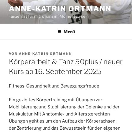
Zum
ANNE-KATRIN ORTMANN
Inhalt
Tanzen ist für mich, ganz im Moment zu sein.
springen
Menü
VERÖFFENTLICHT
VON
ANNE-KATRIN ORTMANN
AM
Körperarbeit & Tanz 50plus / neuer
Kurs ab 16. September 2025
Fitness, Gesundheit und Bewegungsfreude
Ein gezieltes Körpertraining mit Übungen zur
Mobilisierung und Stabilisierung der Gelenke und der
Muskulatur. Mit Anatomie- und Alters gerechten
Übungen geht es um den Aufbau der Körperachsen,
der Zentrierung und das Bewusstsein für den eigenen