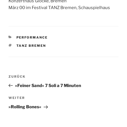
Konzerthaus Glocke, Bremen
März 00 im Festival TANZ Bremen, Schauspielhaus
KATEGORIEN
PERFORMANCE
SCHLAGWÖRTER
TANZ BREMEN
Beitragsnavigation
Vorheriger
ZURÜCK
Beitrag
»Feiner Sand« 7 Soli a 7 Minuten
Nächster
WEITER
Beitrag
»Rolling Bones«