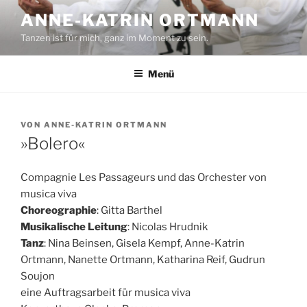
Zum
ANNE-KATRIN ORTMANN
Inhalt
Tanzen ist für mich, ganz im Moment zu sein.
springen
Menü
VERÖFFENTLICHT
VON
ANNE-KATRIN ORTMANN
AM
»Bolero«
Compagnie Les Passageurs und das Orchester von
musica viva
Choreographie
: Gitta Barthel
Musikalische Leitung
: Nicolas Hrudnik
Tanz
: Nina Beinsen, Gisela Kempf, Anne-Katrin
Ortmann, Nanette Ortmann, Katharina Reif, Gudrun
Soujon
eine Auftragsarbeit für musica viva