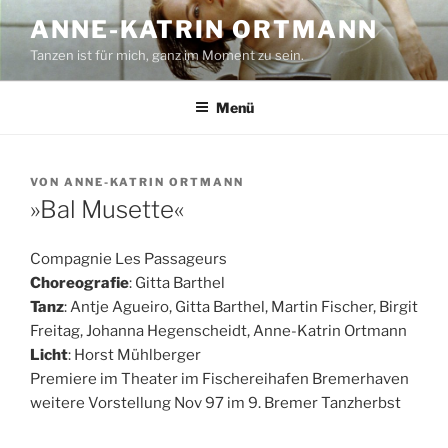
Zum
ANNE-KATRIN ORTMANN
Inhalt
Tanzen ist für mich, ganz im Moment zu sein.
springen
Menü
VERÖFFENTLICHT
VON
ANNE-KATRIN ORTMANN
AM
»Bal Musette«
Compagnie Les Passageurs
Choreografie
: Gitta Barthel
Tanz
: Antje Agueiro, Gitta Barthel, Martin Fischer, Birgit
Freitag, Johanna Hegenscheidt, Anne-Katrin Ortmann
Licht
: Horst Mühlberger
Premiere im Theater im Fischereihafen Bremerhaven
weitere Vorstellung Nov 97 im 9. Bremer Tanzherbst