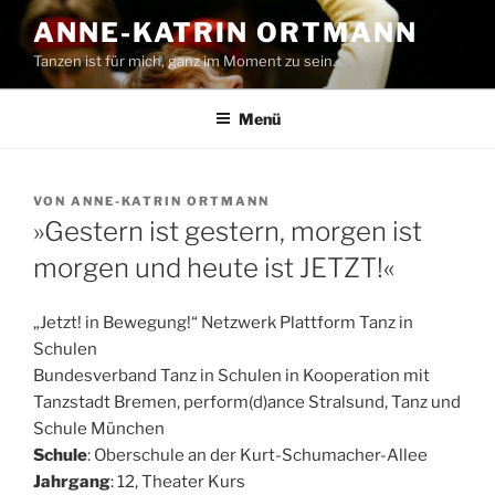
Zum
ANNE-KATRIN ORTMANN
Inhalt
Tanzen ist für mich, ganz im Moment zu sein.
springen
Menü
VERÖFFENTLICHT
VON
ANNE-KATRIN ORTMANN
AM
»Gestern ist gestern, morgen ist
morgen und heute ist JETZT!«
„Jetzt! in Bewegung!“ Netzwerk Plattform Tanz in
Schulen
Bundesverband Tanz in Schulen in Kooperation mit
Tanzstadt Bremen, perform(d)ance Stralsund, Tanz und
Schule München
Schule
: Oberschule an der Kurt-Schumacher-Allee
Jahrgang
: 12, Theater Kurs