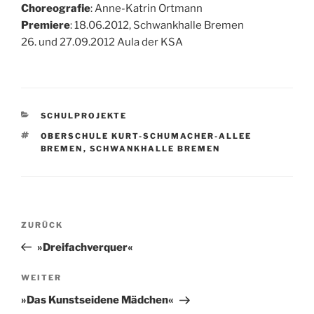
Choreografie
: Anne-Katrin Ortmann
Premiere
: 18.06.2012, Schwankhalle Bremen
26. und 27.09.2012 Aula der KSA
KATEGORIEN
SCHULPROJEKTE
SCHLAGWÖRTER
OBERSCHULE KURT-SCHUMACHER-ALLEE
BREMEN
,
SCHWANKHALLE BREMEN
Beitragsnavigation
Vorheriger
ZURÜCK
Beitrag
»Dreifachverquer«
Nächster
WEITER
Beitrag
»Das Kunstseidene Mädchen«