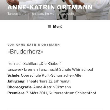
Zum
ANNE-KATRIN ORTMANN
Inhalt
Tanzen ist für mich, ganz im Moment zu sein.
springen
Menü
VERÖFFENTLICHT
VON
ANNE-KATRIN ORTMANN
AM
»Bruderherz«
frei nach Schillers „Die Räuber“
tanzwerk bremen Tanz macht Schule Whirlschool
Schule
: Oberschule Kurt-Schumacher-Alle
Jahrgang
: Theaterkurs 12. Jahrgang
Choreografie
: Anne-Katrin Ortmann
Premiere
: 7. März 2011, Kulturzentrum Schlachthof