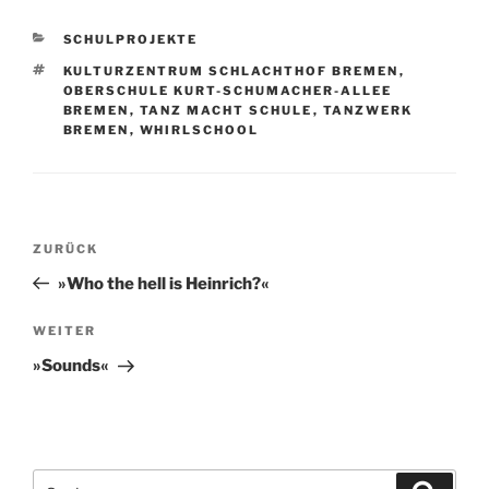
KATEGORIEN
SCHULPROJEKTE
SCHLAGWÖRTER
KULTURZENTRUM SCHLACHTHOF BREMEN
,
OBERSCHULE KURT-SCHUMACHER-ALLEE
BREMEN
,
TANZ MACHT SCHULE
,
TANZWERK
BREMEN
,
WHIRLSCHOOL
Beitragsnavigation
Vorheriger
ZURÜCK
Beitrag
»Who the hell is Heinrich?«
Nächster
WEITER
Beitrag
»Sounds«
Suchen
Suche